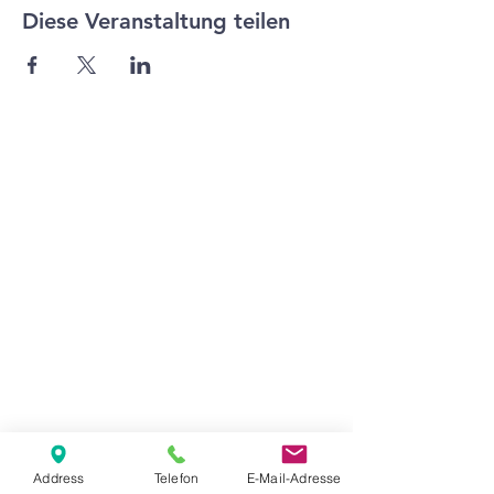
Diese Veranstaltung teilen
Agape Gemeinde Freilassing e.V.
Pommernstr. 12a
83395 Freilassing
+49 8654 693 99
www.agape-freilassing.de
office@agape-freilassing.de
Unsere Büro Öffnungszeiten
Montag - Donnerstag:
08:00 Uhr - 12:00 Uhr
Unsere Bankverbindung
Address
Telefon
E-Mail-Adresse