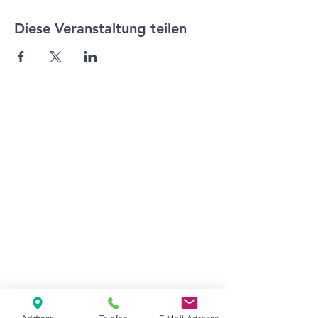
Diese Veranstaltung teilen
Agape Gemeinde Freilassing e.V.
Pommernstr. 12a
83395 Freilassing
+49 8654 693 99
www.agape-freilassing.de
office@agape-freilassing.de
Unsere Büro Öffnungszeiten
Montag - Donnerstag:
08:00 Uhr - 12:00 Uhr
Unsere Bankverbindung