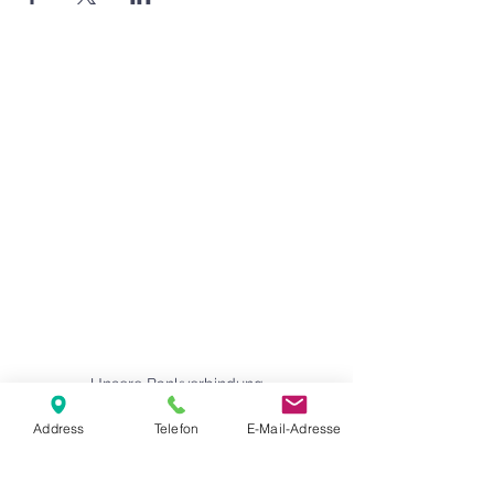
Agape Gemeinde Freilassing e.V.
Pommernstr. 12a
83395 Freilassing
+49 8654 693 99
www.agape-freilassing.de
office@agape-freilassing.de
Unsere Büro Öffnungszeiten
Montag - Donnerstag:
08:00 Uhr - 12:00 Uhr
Unsere Bankverbindung
Address
Telefon
E-Mail-Adresse
Kontaktformular