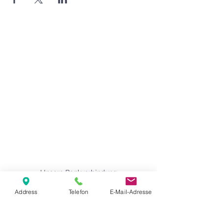
Agape Gemeinde Freilassing e.V.
Pommernstr. 12a
83395 Freilassing
+49 8654 693 99
www.agape-freilassing.de
office@agape-freilassing.de
Unsere Büro Öffnungszeiten
Montag - Donnerstag:
08:00 Uhr - 12:00 Uhr
Unsere Bankverbindung
Address
Telefon
E-Mail-Adresse
Kontaktformular