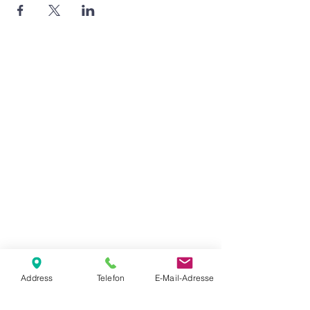
Agape Gemeinde Freilassing e.V.
Pommernstr. 12a
83395 Freilassing
+49 8654 693 99
www.agape-freilassing.de
office@agape-freilassing.de
Unsere Büro Öffnungszeiten
Montag - Donnerstag:
08:00 Uhr - 12:00 Uhr
Unsere Bankverbindung
Address
Telefon
E-Mail-Adresse
Kontaktformular