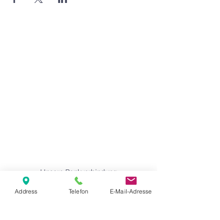
Agape Gemeinde Freilassing e.V.
Pommernstr. 12a
83395 Freilassing
+49 8654 693 99
www.agape-freilassing.de
office@agape-freilassing.de
Unsere Büro Öffnungszeiten
Montag - Donnerstag:
08:00 Uhr - 12:00 Uhr
Unsere Bankverbindung
Address
Telefon
E-Mail-Adresse
Kontaktformular