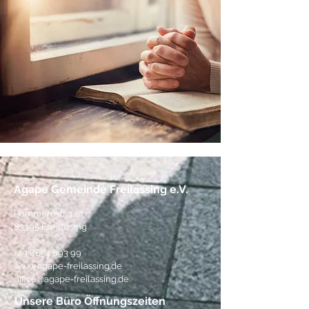
Agape Gemeinde Freilassing e.V.
Pommernstr. 12a
83395 Freilassing
+49 8654 693 99
www.agape-freilassing.de
office@agape-freilassing.de
Unsere Büro Öffnungszeiten