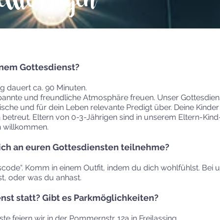
ellte Fragen
inem Gottesdienst?
g dauert ca. 90 Minuten.
spannte und freundliche Atmosphäre freuen. Unser Gottesdien
tische und für dein Leben relevante Predigt über. Deine Kind
betreut. Eltern von 0-3-Jährigen sind in unserem Eltern-Kind-
h willkommen.
 ich an euren Gottesdiensten teilnehme?
sscode“. Komm in einem Outfit, indem du dich wohlfühlst. Bei 
t, oder was du anhast.
nst statt? Gibt es Parkmöglichkeiten?
 feiern wir in der Pommernstr. 12a in Freilassing.