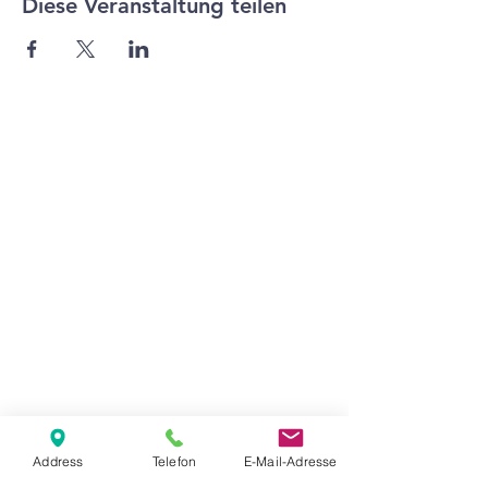
Diese Veranstaltung teilen
Agape Gemeinde Freilassing e.V.
Pommernstr. 12a
83395 Freilassing
+49 8654 693 99
www.agape-freilassing.de
office@agape-freilassing.de
Unsere Büro Öffnungszeiten
Montag - Donnerstag:
08:00 Uhr - 12:00 Uhr
Unsere Bankverbindung
Address
Telefon
E-Mail-Adresse