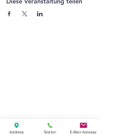
Diese Veranstaltung teilen
Agape Gemeinde Freilassing e.V.
Pommernstr. 12a
83395 Freilassing
+49 8654 693 99
www.agape-freilassing.de
office@agape-freilassing.de
Unsere Büro Öffnungszeiten
Montag - Donnerstag:
08:00 Uhr - 12:00 Uhr
Unsere Bankverbindung
Address
Telefon
E-Mail-Adresse