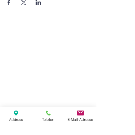
Agape Gemeinde Freilassing e.V.
Pommernstr. 12a
83395 Freilassing
+49 8654 693 99
www.agape-freilassing.de
office@agape-freilassing.de
Unsere Büro Öffnungszeiten
Montag - Donnerstag:
08:00 Uhr - 12:00 Uhr
Unsere Bankverbindung
Address
Telefon
E-Mail-Adresse
Kontaktformular