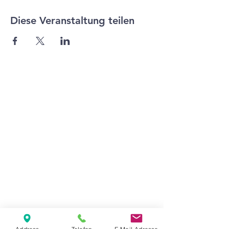
Diese Veranstaltung teilen
Agape Gemeinde Freilassing e.V.
Pommernstr. 12a
83395 Freilassing
+49 8654 693 99
www.agape-freilassing.de
office@agape-freilassing.de
Unsere Büro Öffnungszeiten
Montag - Donnerstag:
08:00 Uhr - 12:00 Uhr
Unsere Bankverbindung