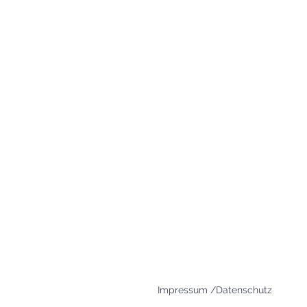
+49 8654 693 99
www.agape-freilassing.de
office@agape-freilassing.de
Unsere Büro Öffnungszei
Montag - Donnerstag:
08:00 Uhr - 12:00 Uhr
Impressum /Datenschutz