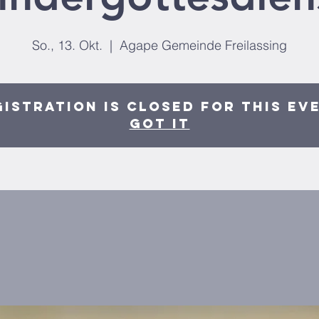
So., 13. Okt.
  |  
Agape Gemeinde Freilassing
istration is closed for this ev
Got It