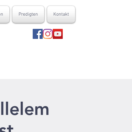
en
Predigten
Kontakt
llelem
st