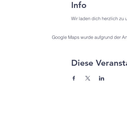
Info
Wir laden dich herzlich zu 
Google Maps wurde aufgrund der Anal
Diese Veranst
Agape Gemeinde Freilassi
Pommernstr. 12a
83395 Freilassing