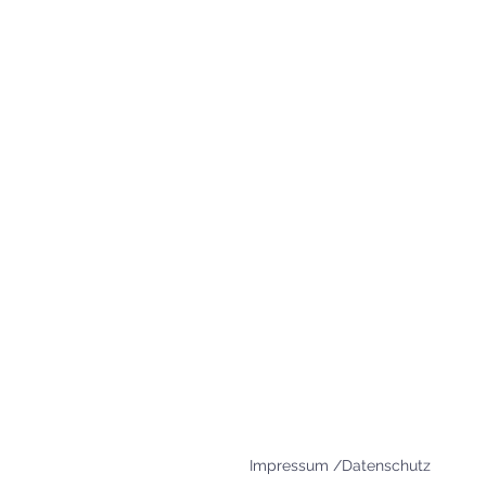
83395 Freilassing
+49 8654 693 99
www.agape-freilassing.de
office@agape-freilassing.de
Unsere Büro Öffnungszei
Montag - Donnerstag:
08:00 Uhr - 12:00 Uhr
Impressum /Datenschutz