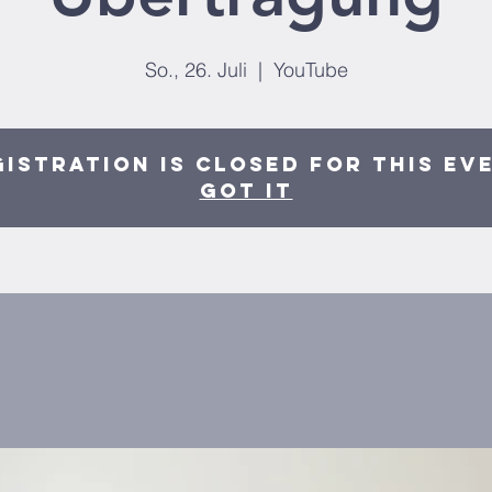
So., 26. Juli
  |  
YouTube
istration is closed for this ev
Got It