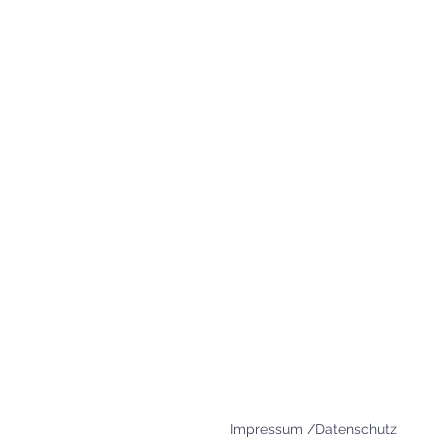
83395 Freilassing
+49 8654 693 99
www.agape-freilassing.de
office@agape-freilassing.de
Unsere Büro Öffnungszei
Montag - Donnerstag:
08:00 Uhr - 12:00 Uhr
Impressum /Datenschutz