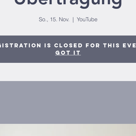
So., 15. Nov.
  |  
YouTube
istration is closed for this ev
Got It