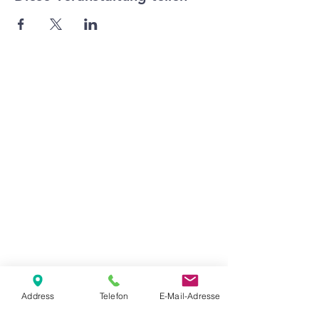
Agape Gemeinde Freilassing e.V.
Pommernstr. 12a
83395 Freilassing
+49 8654 693 99
www.agape-freilassing.de
office@agape-freilassing.de
Unsere Büro Öffnungszeiten
Montag - Donnerstag:
08:00 Uhr - 12:00 Uhr
Unsere Bankverbindung
Address
Telefon
E-Mail-Adresse