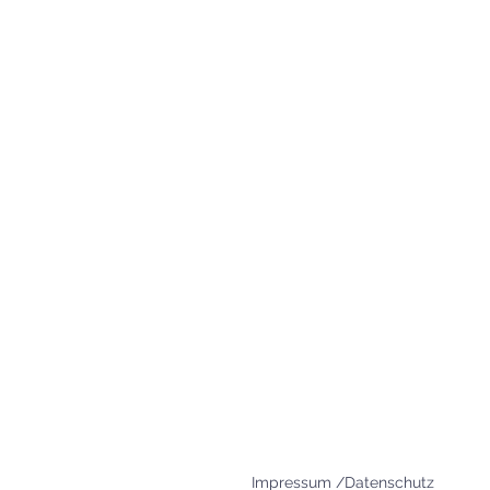
83395 Freilassing
+49 8654 693 99
www.agape-freilassing.de
office@agape-freilassing.de
Unsere Büro Öffnungszei
Montag - Donnerstag:
08:00 Uhr - 12:00 Uhr
Impressum /Datenschutz