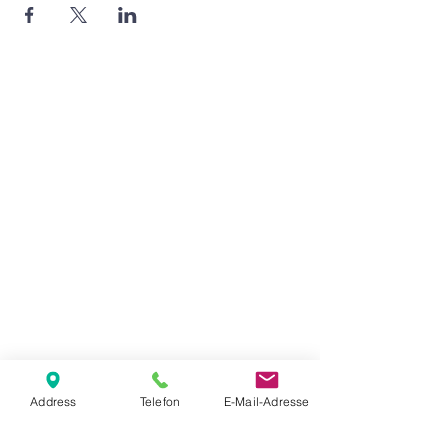
Agape Gemeinde Freilassing e.V.
Pommernstr. 12a
83395 Freilassing
+49 8654 693 99
www.agape-freilassing.de
office@agape-freilassing.de
Unsere Büro Öffnungszeiten
Montag - Donnerstag:
08:00 Uhr - 12:00 Uhr
Unsere Bankverbindung
Address
Telefon
E-Mail-Adresse
Kontaktformular