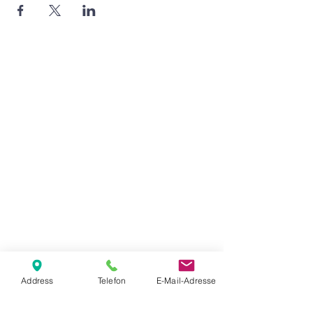
Agape Gemeinde Freilassing e.V.
Pommernstr. 12a
83395 Freilassing
+49 8654 693 99
www.agape-freilassing.de
office@agape-freilassing.de
Unsere Büro Öffnungszeiten
Montag - Donnerstag:
08:00 Uhr - 12:00 Uhr
Unsere Bankverbindung
Address
Telefon
E-Mail-Adresse
Kontaktformular