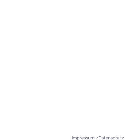
83395 Freilassing
+49 8654 693 99
www.agape-freilassing.de
office@agape-freilassing.de
Unsere Büro Öffnungszei
Montag - Donnerstag:
08:00 Uhr - 12:00 Uhr
Impressum /Datenschutz