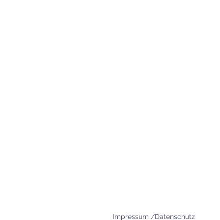
83395 Freilassing
+49 8654 693 99
www.agape-freilassing.de
office@agape-freilassing.de
Unsere Büro Öffnungszei
Montag - Donnerstag:
08:00 Uhr - 12:00 Uhr
Impressum /Datenschutz