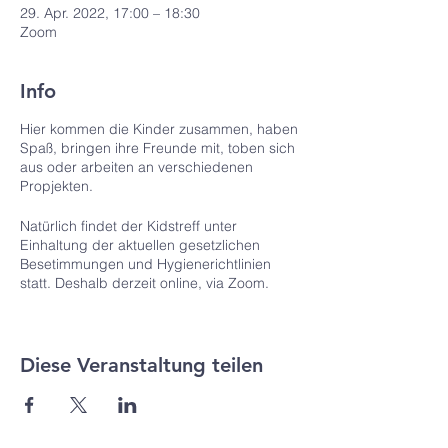
29. Apr. 2022, 17:00 – 18:30
Zoom
Info
Hier kommen die Kinder zusammen, haben
Spaß, bringen ihre Freunde mit, toben sich
aus oder arbeiten an verschiedenen
Propjekten.
Natürlich findet der Kidstreff unter
Einhaltung der aktuellen gesetzlichen
Besetimmungen und Hygienerichtlinien
statt. Deshalb derzeit online, via Zoom.
Zugangdaten:
https://us02web.zoom.us/j/82513674253?
Diese Veranstaltung teilen
pwd=cGl5eUxkSjlGQTR1aExZTkNGVlFuZz
09
Meeting-ID: 825 1367 4253
Kenncode: Kids2021