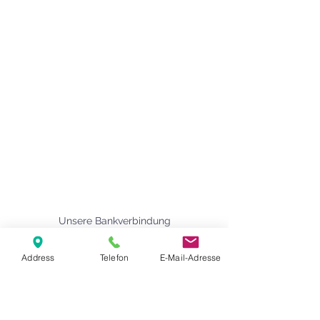
Agape Gemeinde Freilassing e.V.
Pommernstr. 12a
83395 Freilassing
+49 8654 693 99
www.agape-freilassing.de
office@agape-freilassing.de
Unsere Büro Öffnungszeiten
Montag - Donnerstag:
08:00 Uhr - 12:00 Uhr
Unsere Bankverbindung
Address
Telefon
E-Mail-Adresse
Kontaktformular
Vorname
*