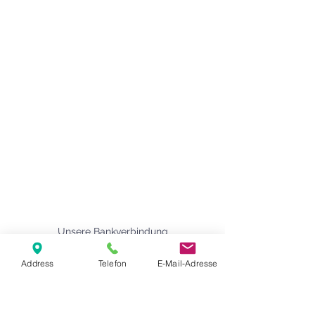
Agape Gemeinde Freilassing e.V.
Pommernstr. 12a
83395 Freilassing
+49 8654 693 99
www.agape-freilassing.de
office@agape-freilassing.de
Unsere Büro Öffnungszeiten
Montag - Donnerstag:
08:00 Uhr - 12:00 Uhr
Unsere Bankverbindung
Address
Telefon
E-Mail-Adresse
Kontaktformular
Vorname
*