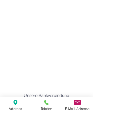
Agape Gemeinde Freilassing e.V.
Pommernstr. 12a
83395 Freilassing
+49 8654 693 99
www.agape-freilassing.de
office@agape-freilassing.de
Unsere Büro Öffnungszeiten
Montag - Donnerstag:
08:00 Uhr - 12:00 Uhr
Unsere Bankverbindung
Address
Telefon
E-Mail-Adresse
Kontaktformular
Vorname
*