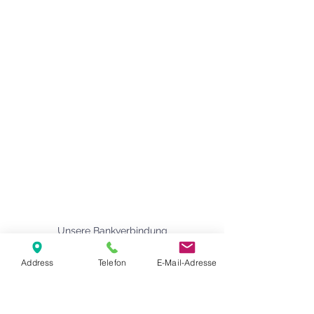
Agape Gemeinde Freilassing e.V.
Pommernstr. 12a
83395 Freilassing
+49 8654 693 99
www.agape-freilassing.de
office@agape-freilassing.de
Unsere Büro Öffnungszeiten
Montag - Donnerstag:
08:00 Uhr - 12:00 Uhr
Unsere Bankverbindung
Address
Telefon
E-Mail-Adresse
Kontaktformular
Vorname
*