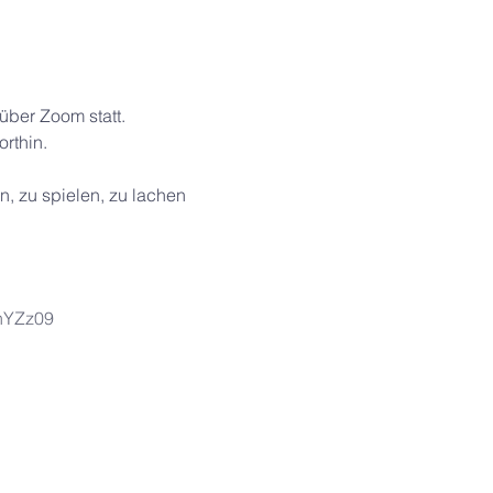
über Zoom statt.
rthin.
, zu spielen, zu lachen
hYZz09