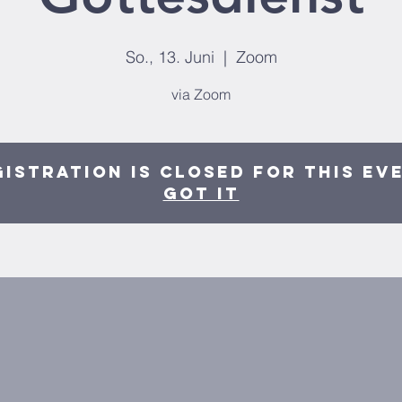
So., 13. Juni
  |  
Zoom
via Zoom
istration is closed for this ev
Got It