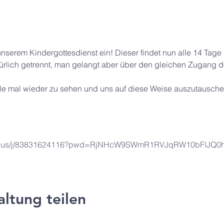
unserem Kindergottesdienst ein! Dieser findet nun alle 14 Tage 
rlich getrennt, man gelangt aber über den gleichen Zugang do
alle mal wieder zu sehen und uns auf diese Weise auszutauschen
oom.us/j/83831624116?pwd=RjNHcW9SWmR1RVJqRW10bFlJQ0
altung teilen