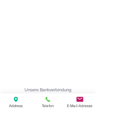
Agape Gemeinde Freilassing e.V.
Pommernstr. 12a
83395 Freilassing
+49 8654 693 99
www.agape-freilassing.de
office@agape-freilassing.de
Unsere Büro Öffnungszeiten
Montag - Donnerstag:
08:00 Uhr - 12:00 Uhr
Unsere Bankverbindung
Address
Telefon
E-Mail-Adresse
Kontaktformular
Vorname
*