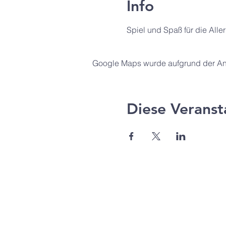
Info
Spiel und Spaß für die Al
Google Maps wurde aufgrund der Anal
Diese Veranst
Agape Gemeinde Freilassi
Pommernstr. 12a
83395 Freilassing