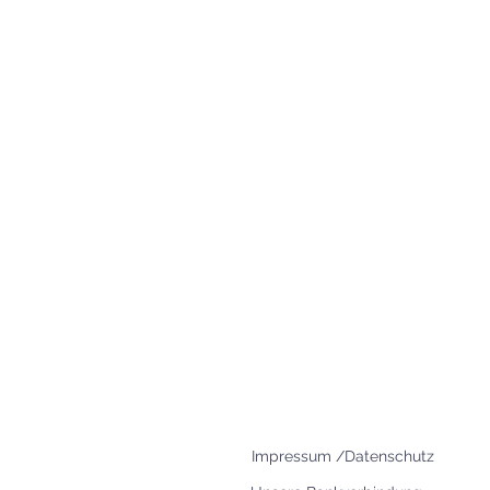
+49 8654 693 99
www.agape-gemeinde-freilassin
office@agape-freilassing.de
Unsere Büro Öffnungszei
Montag - Donnerstag:
08:00 Uhr - 12:00 Uhr
Impressum /Datenschutz