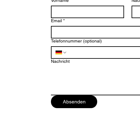
Vorname
*
Nac
g.de
Email
*
Telefonnummer (optional)
ten
Nachricht
Absenden