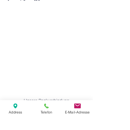
Agape Gemeinde Freilassing e.V.
Pommernstr. 12a
83395 Freilassing
+49 8654 693 99
www.agape-freilassing.de
office@agape-freilassing.de
Unsere Büro Öffnungszeiten
Montag - Donnerstag:
08:00 Uhr - 12:00 Uhr
Unsere Bankverbindung
Address
Telefon
E-Mail-Adresse
Kontaktformular