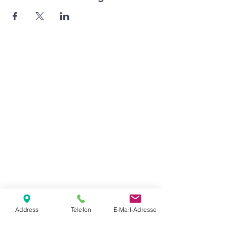
Agape Gemeinde Freilassing e.V.
Pommernstr. 12a
83395 Freilassing
+49 8654 693 99
www.agape-freilassing.de
office@agape-freilassing.de
Unsere Büro Öffnungszeiten
Montag - Donnerstag:
08:00 Uhr - 12:00 Uhr
Unsere Bankverbindung
Address
Telefon
E-Mail-Adresse