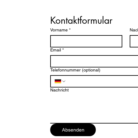
ng e.V.
Kontaktformular
Vorname
*
Nac
Email
*
Telefonnummer (optional)
ten
Nachricht
Absenden