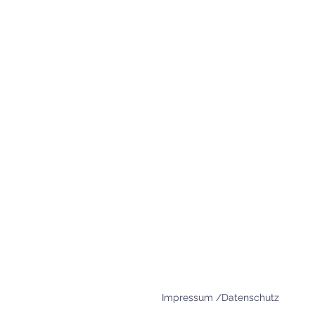
+49 8654 693 99
www.agape-freilassing.de
office@agape-freilassing.de
Unsere Büro Öffnungszei
Montag - Donnerstag:
08:00 Uhr - 12:00 Uhr
Impressum /Datenschutz