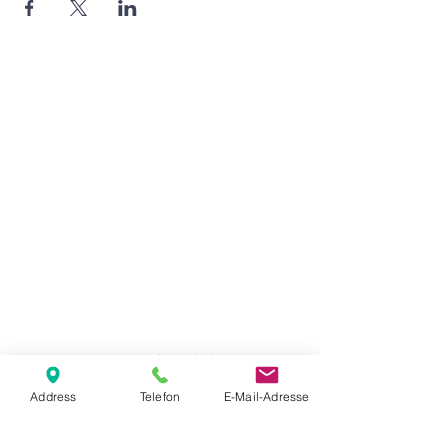
Agape Gemeinde Freilassing e.V.
Pommernstr. 12a
83395 Freilassing
+49 8654 693 99
www.agape-freilassing.de
office@agape-freilassing.de
Unsere Büro Öffnungszeiten
Montag - Donnerstag:
08:00 Uhr - 12:00 Uhr
Unsere Bankverbindung
Address
Telefon
E-Mail-Adresse
Kontaktformular