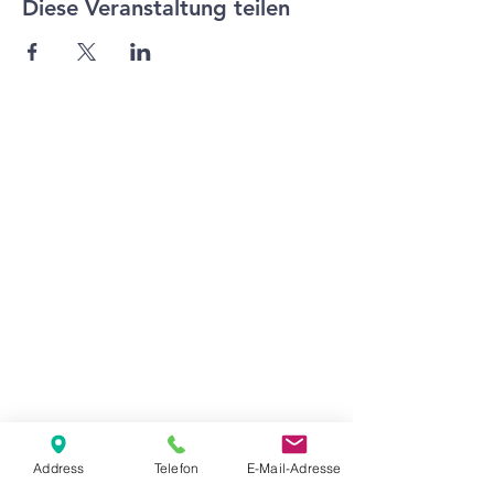
Diese Veranstaltung teilen
Agape Gemeinde Freilassing e.V.
Pommernstr. 12a
83395 Freilassing
+49 8654 693 99
www.agape-freilassing.de
office@agape-freilassing.de
Unsere Büro Öffnungszeiten
Montag - Donnerstag:
08:00 Uhr - 12:00 Uhr
Unsere Bankverbindung
Address
Telefon
E-Mail-Adresse