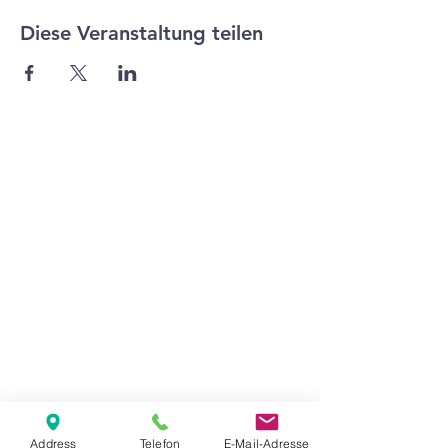
Diese Veranstaltung teilen
Agape Gemeinde Freilassing e.V.
Pommernstr. 12a
83395 Freilassing
+49 8654 693 99
www.agape-freilassing.de
office@agape-freilassing.de
Unsere Büro Öffnungszeiten
Montag - Donnerstag:
08:00 Uhr - 12:00 Uhr
Unsere Bankverbindung
Address
Telefon
E-Mail-Adresse