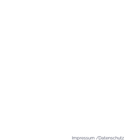
83395 Freilassing
+49 8654 693 99
www.agape-freilassing.de
office@agape-freilassing.de
Unsere Büro Öffnungszei
Montag - Donnerstag:
08:00 Uhr - 12:00 Uhr
Impressum /Datenschutz